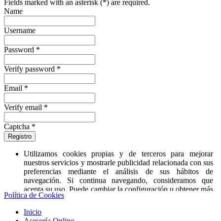
Fields marked with an asterisk (*) are required.
Name
Username
Password *
Verify password *
Email *
Verify email *
Captcha *
Registro
Utilizamos cookies propias y de terceros para mejorar
nuestros servicios y mostrarle publicidad relacionada con sus
preferencias mediante el análisis de sus hábitos de
navegación. Si continua navegando, consideramos que
acepta su uso. Puede cambiar la configuración u obtener más
Política de Cookies
información
‘aquí’
.
Inicio
Asesoría Online