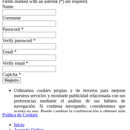
Fields marked with an asterisk (*) are required.
Name
Username
Password *
Verify password *
Email *
Verify email *
Captcha *
Registro
Utilizamos cookies propias y de terceros para mejorar
nuestros servicios y mostrarle publicidad relacionada con sus
preferencias mediante el análisis de sus hábitos de
navegación. Si continua navegando, consideramos que
acepta su uso. Puede cambiar la configuración u obtener más
Política de Cookies
información
‘aquí’
.
Inicio
Asesoría Online