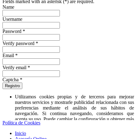
Fields marked with an asterisk (*) are required.
Name
Username
Password *
Verify password *
Email *
Verify email *
Captcha *
Registro
Utilizamos cookies propias y de terceros para mejorar
nuestros servicios y mostrarle publicidad relacionada con sus
preferencias mediante el análisis de sus hábitos de
navegación. Si continua navegando, consideramos que
acepta su uso. Puede cambiar la configuración u obtener más
Política de Cookies
información
‘aquí’
.
Inicio
Asesoría Online